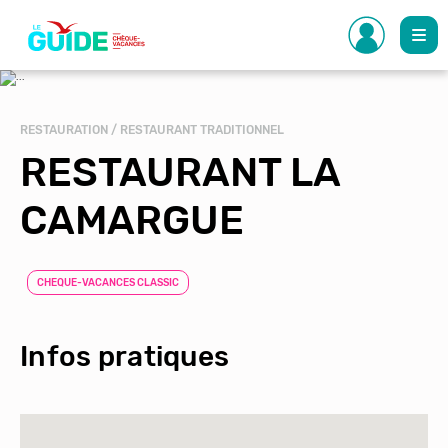
Aller
au
contenu
principal
RESTAURATION / RESTAURANT TRADITIONNEL
RESTAURANT LA
CAMARGUE
CHEQUE-VACANCES CLASSIC
Infos pratiques