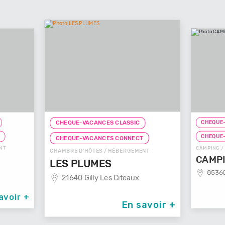
CHEQUE-
CHEQUE-VACANCES CLASSIC
T
CHEQUE
CHEQUE-VACANCES CONNECT
NT
CAMPING /
CHAMBRE D'HÔTES / HÉBERGEMENT
CAMPI
LES PLUMES
85360
21640 Gilly Les Citeaux
avoir +
En savoir +