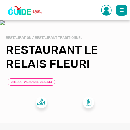
Aller
au
contenu
principal
RESTAURATION / RESTAURANT TRADITIONNEL
RESTAURANT LE
RELAIS FLEURI
CHEQUE-VACANCES CLASSIC