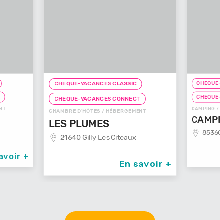
CHEQUE-VACANCES 
CHEQUE-VACANCES CLASSIC
CHEQUE-VACANCES
CHEQUE-VACANCES CONNECT
CAMPING / HÉBERGEM
CHAMBRE D'HÔTES / HÉBERGEMENT
CAMPING BE
LES PLUMES
85360 La Tranc
21640 Gilly Les Citeaux
En savoir +