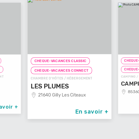
CHEQUE-
CHEQUE-VACANCES CLASSIC
T
CHEQUE
CHEQUE-VACANCES CONNECT
NT
CAMPING /
CHAMBRE D'HÔTES / HÉBERGEMENT
CAMPI
LES PLUMES
85360
21640 Gilly Les Citeaux
avoir +
En savoir +