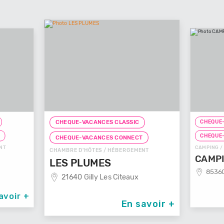
CHEQUE-
CHEQUE-VACANCES CLASSIC
T
CHEQUE
CHEQUE-VACANCES CONNECT
NT
CAMPING /
CHAMBRE D'HÔTES / HÉBERGEMENT
CAMPI
LES PLUMES
85360
21640 Gilly Les Citeaux
avoir +
En savoir +