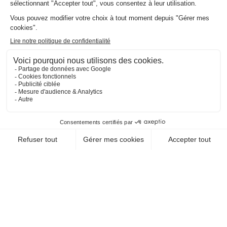
EN SAVOIR +
CHEQUE-VACANCES CONNECT
VOYAGES - TRANSPORTS / OFFICE DU
TOURISME, SYNDICAT D'INITIATIVE
BUREAU D'INFORMATION
TOURISTIQUE DE BELLE-
ISLE-EN-TERRE
22810 Belle Isle En Terre
EN SAVOIR +
CHEQUE-VACANCES CLASSIC
VOYAGES - TRANSPORTS / OFFICE DU
TOURISME, SYNDICAT D'INITIATIVE
SPL DINAN CAP FREHEL
TOURISME
22100 Dinan