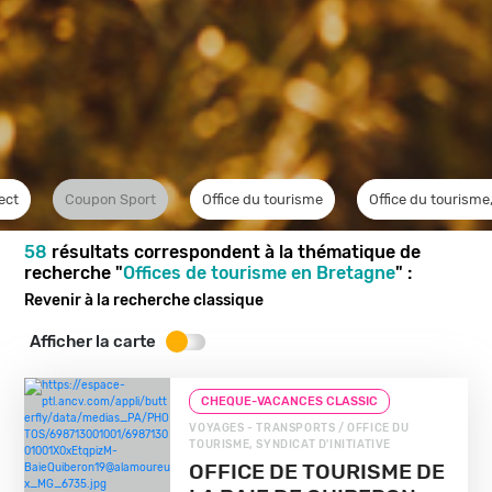
ect
Coupon Sport
Office du tourisme
Office du tourisme,
58
résultats correspondent à la thématique de
recherche "
Offices de tourisme en Bretagne
" :
Revenir à la recherche classique
Afficher la carte
CHEQUE-VACANCES CLASSIC
VOYAGES - TRANSPORTS / OFFICE DU
TOURISME, SYNDICAT D'INITIATIVE
OFFICE DE TOURISME DE