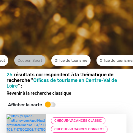
ect
Coupon Sport
Office du tourisme
Office du tourisme,
25
résultats correspondent à la thématique de
recherche "
Offices de tourisme en Centre-Val de
Loire
" :
Revenir à la recherche classique
Afficher la carte
CHEQUE-VACANCES CLASSIC
CHEQUE-VACANCES CONNECT