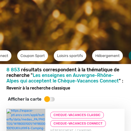
nect
Coupon Sport
Loisirs sportifs
Hébergement
8 853
résultats correspondent à la thématique de
recherche "
Les enseignes en Auvergne-Rhône-
Alpes qui acceptent le Chèque-Vacances Connect
" :
Revenir à la recherche classique
Afficher la carte
CHEQUE-VACANCES CLASSIC
CHEQUE-VACANCES CONNECT
HÉBERGEMENT / CAMPING