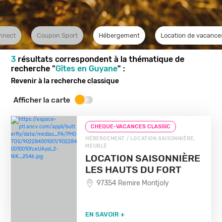
nnect
Coupon Sport
Hébergement
Location de vacance
3
résultats correspondent à la thématique de
recherche "
Gîtes en Guyane
" :
Revenir à la recherche classique
Afficher la carte
CHEQUE-VACANCES CLASSIC
HÉBERGEMENT / LOCATION SAISONNIÈRE,
MEUBLÉ
LOCATION SAISONNIÈRE
LES HAUTS DU FORT
97354 Remire Montjoly
EN SAVOIR +