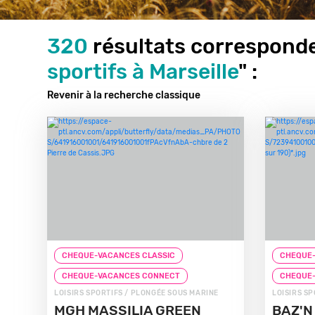
320
résultats corresponde
sportifs à Marseille
" :
Revenir à la recherche classique
CHEQUE-VACANCES CLASSIC
CHEQUE-
CHEQUE-VACANCES CONNECT
CHEQUE
LOISIRS SPORTIFS / PLONGÉE SOUS MARINE
LOISIRS S
MGH MASSILIA GREEN
BAZ'N