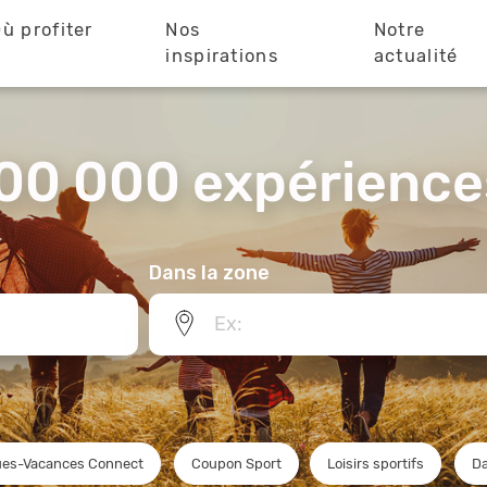
ù profiter
Nos
Notre
?
inspirations
actualité
00 000 expériences
Dans la zone
es-Vacances Connect
Coupon Sport
Loisirs sportifs
D