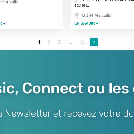
passionnés ! Enfants dès 3 ans, ado
 Marseille
adultes,...
13004 Marseille
R +
EN SAVOIR +
>
1
2
3
...
16
ic, Connect ou les
Newsletter et recevez votre do