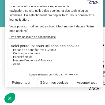
JE M'ABONNE
A propos 
L'ANCV
Le réseau
Les actus
Les Chèq
Vacances
Départ 18:
programm
l'ANCV