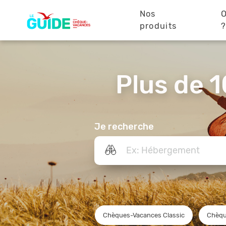
Navigation
Aller
au
Nos
O
principale
contenu
produits
principal
Plus de 1
Je recherche
Chèques-Vacances Classic
Chèqu