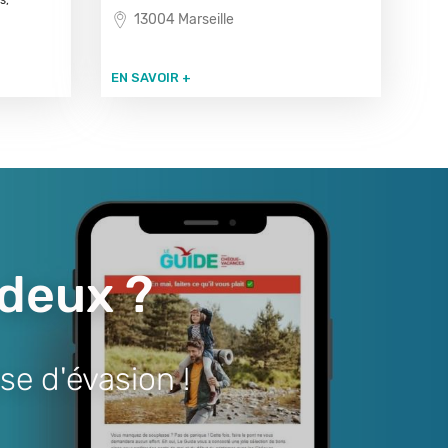
s,
13004 Marseille
EN SAVOIR +
 deux ?
se d'évasion !