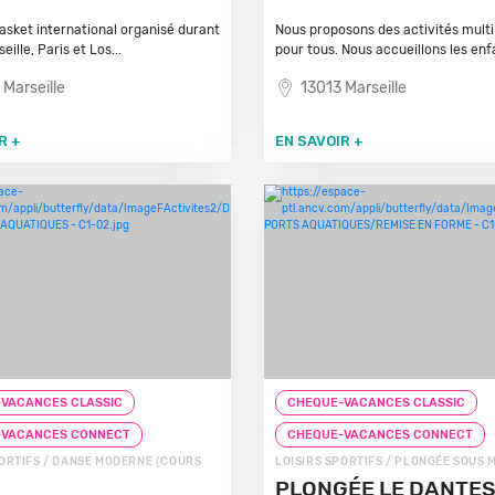
sket international organisé durant
Nous proposons des activités multi
eille, Paris et Los...
pour tous. Nous accueillons les enfa
 Marseille
13013 Marseille
R +
EN SAVOIR +
VACANCES CLASSIC
CHEQUE-VACANCES CLASSIC
-VACANCES CONNECT
CHEQUE-VACANCES CONNECT
PORTIFS / DANSE MODERNE (COURS
LOISIRS SPORTIFS / PLONGÉE SOUS 
PLONGÉE LE DANTES