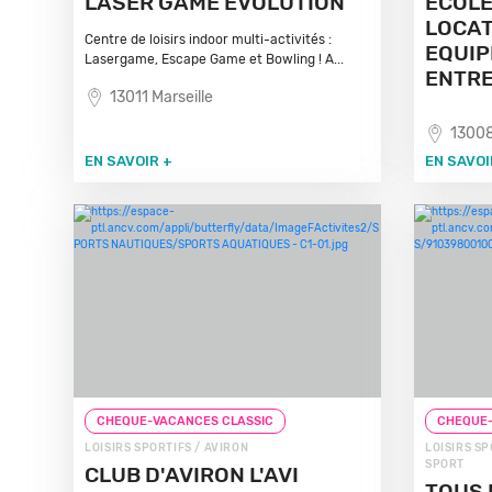
LASER GAME EVOLUTION
ECOLE
LOCAT
Centre de loisirs indoor multi-activités :
EQUI
Lasergame, Escape Game et Bowling ! A...
ENTRE
13011 Marseille
13008
EN SAVOIR +
EN SAVOI
CHEQUE-VACANCES CLASSIC
CHEQUE-
LOISIRS SPORTIFS / AVIRON
LOISIRS SP
SPORT
CLUB D'AVIRON L'AVI
TOUS 