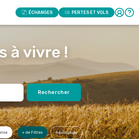
ÉCHANGES
PERTES ET VOLS
 à vivre !
Rechercher
anse
+ de Filtres
Réinitialiser