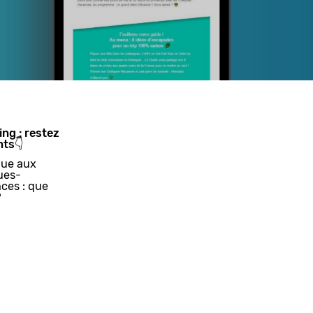
ing : restez
nts👇
ue aux
ues-
ces : que
?