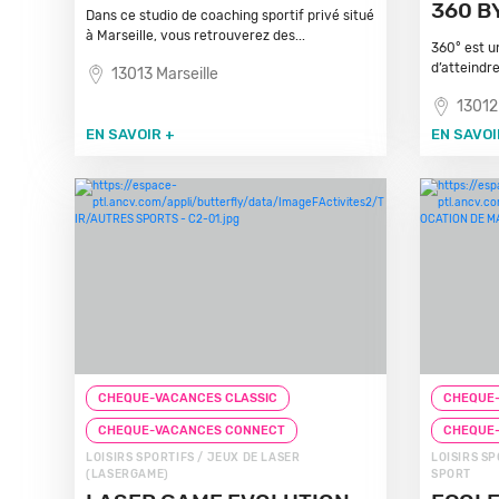
360 B
Dans ce studio de coaching sportif privé situé
à Marseille, vous retrouverez des...
360° est u
d’atteindre
13013 Marseille
13012
EN SAVOIR +
EN SAVOI
CHEQUE-VACANCES CLASSIC
CHEQUE-
CHEQUE-VACANCES CONNECT
CHEQUE
LOISIRS SPORTIFS / JEUX DE LASER
LOISIRS SP
(LASERGAME)
SPORT