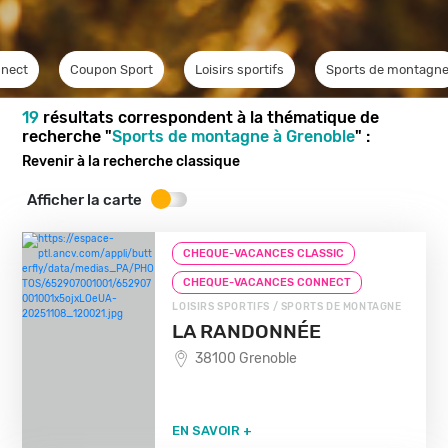
nect
Coupon Sport
Loisirs sportifs
Sports de montagn
19
résultats correspondent à la thématique de
recherche "
Sports de montagne à Grenoble
" :
Revenir à la recherche classique
Afficher la carte
CHEQUE-VACANCES CLASSIC
CHEQUE-VACANCES CONNECT
LOISIRS SPORTIFS / SPORTS DE MONTAGNE
LA RANDONNÉE
38100 Grenoble
EN SAVOIR +