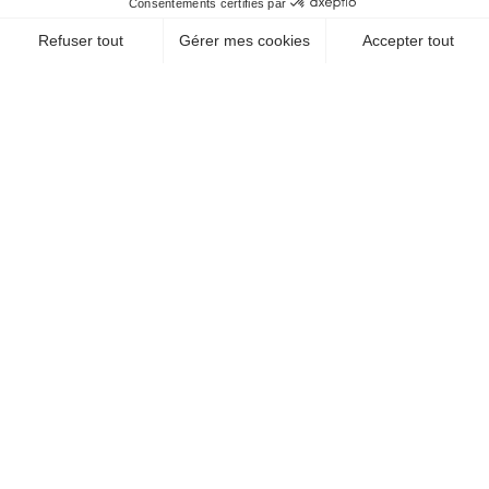
CHEQUE-VACANCES CONNECT
LOISIRS SPORTIFS / SPORTS DE MONTAGNE
A.N.C.E.F.
38000 Grenoble
EN SAVOIR +
CHEQUE-VACANCES CLASSIC
LOISIRS SPORTIFS / SPORTS DE MONTAGNE
PARAPENTE
GRENOBLE,VOL BIPLACE
PARAPENTE, STAGES,
VOYAGES,
38100 Grenoble
EN SAVOIR +