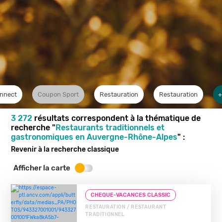
nnect
Coupon Sport
Restauration
Restauration
+
3 272
résultats correspondent à la thématique de
recherche "
Restaurants traditionnels et
gastronomiques en Auvergne-Rhône-Alpes
" :
Revenir à la recherche classique
Afficher la carte
CHEQUE-VACANCES CLASSIC
RESTAURATION / RESTAURANT
TRADITIONNEL