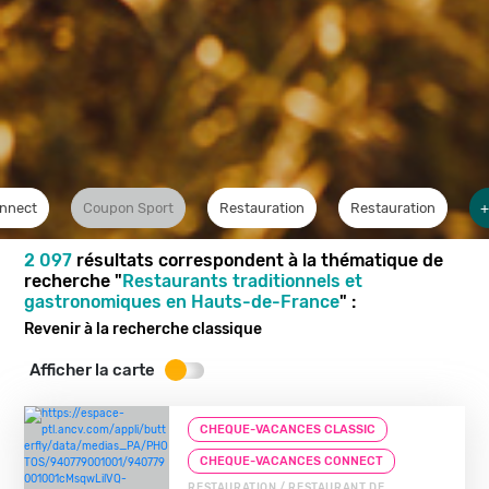
nnect
Coupon Sport
Restauration
Restauration
+
2 097
résultats correspondent à la thématique de
recherche "
Restaurants traditionnels et
gastronomiques en Hauts-de-France
" :
Revenir à la recherche classique
Afficher la carte
CHEQUE-VACANCES CLASSIC
CHEQUE-VACANCES CONNECT
RESTAURATION / RESTAURANT DE