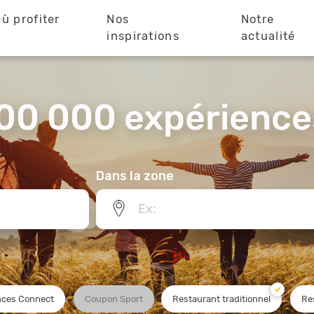
ù profiter
Nos
Notre
?
inspirations
actualité
00 000 expériences
Dans la zone
ces Connect
Coupon Sport
Restaurant traditionnel
Re