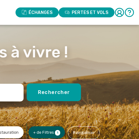
ÉCHANGES
PERTES ET VOLS
 à vivre !
Rechercher
stauration
+ de Filtres
Réinitialiser
1