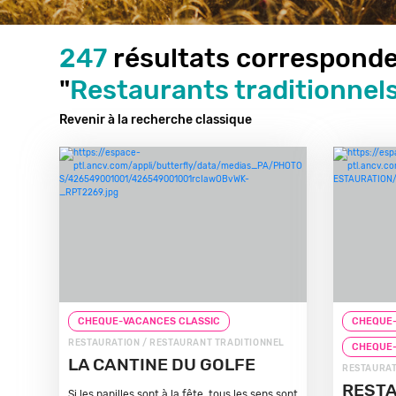
247
résultats corresponde
"
Restaurants traditionnel
Revenir à la recherche classique
CHEQUE-VACANCES CLASSIC
CHEQUE-
RESTAURATION / RESTAURANT TRADITIONNEL
CHEQUE
LA CANTINE DU GOLFE
RESTAURAT
REST
Si les papilles sont à la fête, tous les sens sont