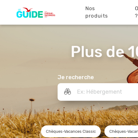
Navigation
Aller
au
Nos
O
principale
contenu
produits
principal
Plus de 1
Je recherche
Chèques-Vacances Classic
Chèques-Vacan