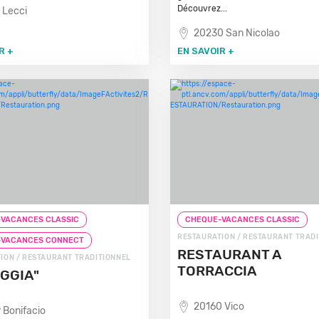
Découvrez...
 Lecci
20230 San Nicolao
R +
EN SAVOIR +
VACANCES CLASSIC
CHEQUE-VACANCES CLASSIC
RESTAURATION / RESTAURANT TRAD
-VACANCES CONNECT
RESTAURANT A
ION / RESTAURANT TRADITIONNEL
TORRACCIA
OGGIA"
20160 Vico
 Bonifacio