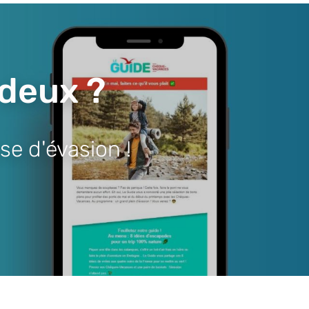
 deux ?
se d'évasion !