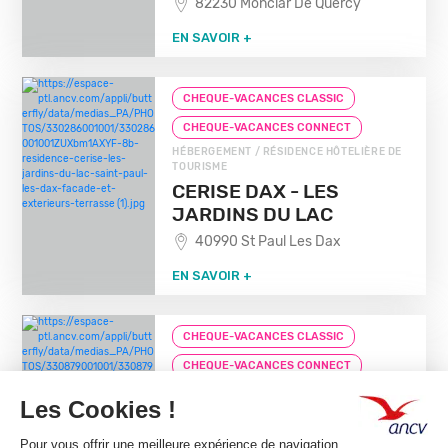
82230 Monclar De Quercy
EN SAVOIR +
CHEQUE-VACANCES CLASSIC
CHEQUE-VACANCES CONNECT
HÉBERGEMENT / RÉSIDENCE HÔTELIÈRE DE
TOURISME
CERISE DAX - LES
JARDINS DU LAC
40990 St Paul Les Dax
EN SAVOIR +
CHEQUE-VACANCES CLASSIC
CHEQUE-VACANCES CONNECT
HÉBERGEMENT / RÉSIDENCE HÔTELIÈRE DE
TOURISME
RESIDENCE HOTELLIERE