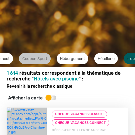
nnect
Coupon Sport
Hébergement
Hôtellerie
+ de
1 614
résultats correspondent à la thématique de
recherche "
Hôtels avec piscine
" :
Revenir à la recherche classique
Afficher la carte
CHEQUE-VACANCES CLASSIC
CHEQUE-VACANCES CONNECT
HÉBERGEMENT / FERME AUBERGE