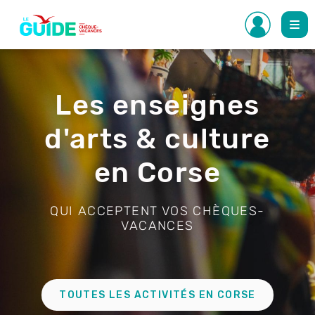
Aller
au
contenu
principal
Visuel
de
l'entête
Les enseignes
d'arts & culture
en Corse
QUI ACCEPTENT VOS CHÈQUES-
VACANCES
Lien
TOUTES LES ACTIVITÉS EN CORSE