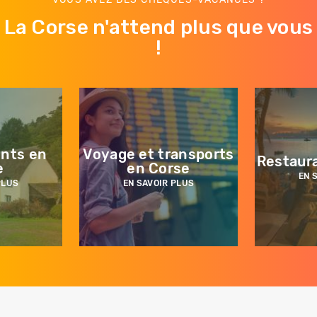
La Corse n'attend plus que vous
!
nts en
Voyage et transports
Restaur
e
en Corse
EN 
PLUS
EN SAVOIR PLUS
Quatrième
remontée