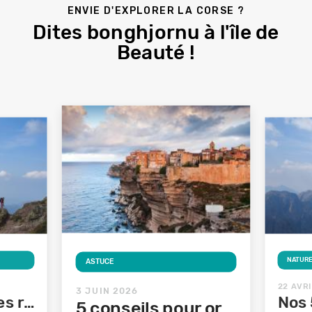
ENVIE D'EXPLORER LA CORSE ?
Dites bonghjornu à l'île de
Beauté !
NATUR
ASTUCE
22 AVR
3 JUIN 2026
Nos 5 plus belles randonnées en Corse
5 conseils pour organiser un voyage en Corse pas cher