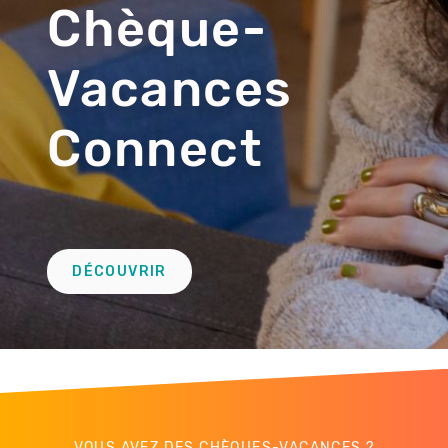
Chèque-
Vacances
Connect
Lien
DÉCOUVRIR
Troisième
remontée
VOUS AVEZ DES CHÈQUES-VACANCES ?