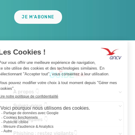
JE M'ABONNE
A propos 👇
Suivez-nous 👇
Infos légales 👇
Phishing : restez vigilants👇