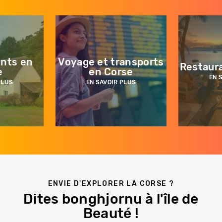
nts en
Voyage et transports
Restaur
e
en Corse
EN 
PLUS
EN SAVOIR PLUS
Quatrième
remontée
ENVIE D'EXPLORER LA CORSE ?
Dites bonghjornu à l'île de
Beauté !