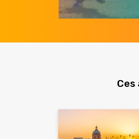
Quatrième
remontée
Ces 