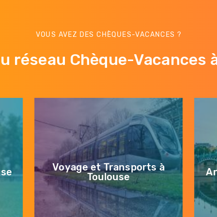
VOUS AVEZ DES CHÈQUES-VACANCES ?
du réseau Chèque-Vacances 
Voyage et Transports à
use
Ar
Toulouse