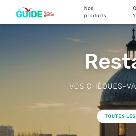
Navigation
Aller
au
Nos
O
principale
contenu
produits
principal
Visuel
de
l'entête
Rest
VOS CHÈQUES-VA
Lien
TOUTES LES