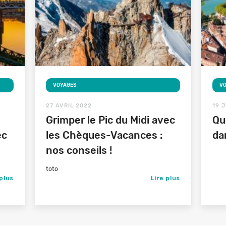
VOYAGES
V
27 AVRIL 2022
19 
Grimper le Pic du Midi avec
Qu
ec
les Chèques-Vacances :
dan
nos conseils !
toto
 plus
Lire plus