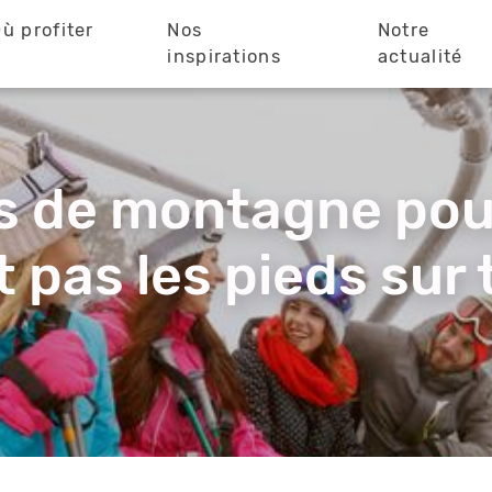
ù profiter
Nos
Notre
?
inspirations
actualité
és de montagne pou
t pas les pieds sur 