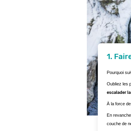
1. Fai
Pourquoi suiv
Oubliez les p
escalader l
À la force de
En revanche, 
couche de ne