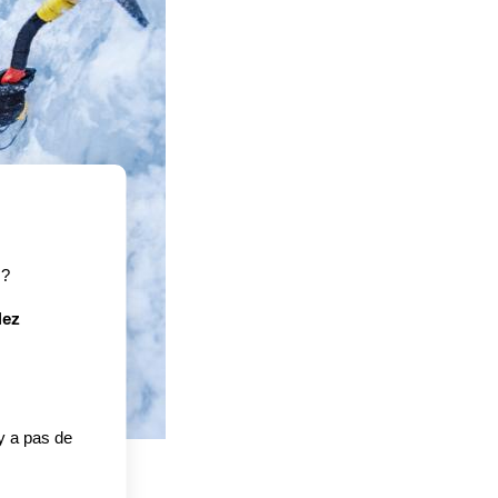
? 
ez 
y a pas de 