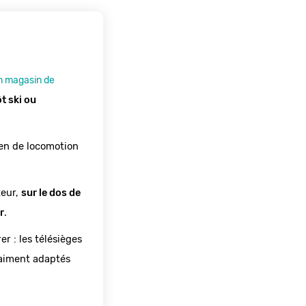
n magasin de
t ski ou 
en de locomotion 
eur, 
sur le dos de 
r
. 
 : les télésièges 
aiment adaptés 