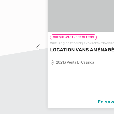
CHEQUE-VACANCES CLASSIC
CHEQUE-VACANCE
VOITURE (LOCATION DE) / VOYAGES - TRANSPORTS
CHEQUE-VACANC
LOCATION VANS AMÉNAGÉS
AGENCES DE VOYAGE
DEVELOP'M
20213 Penta Di Casinca
CRÉÉE EN 2018, L'
PASSIONNÉE DE L'A
93150 Le Blan
En savoir +