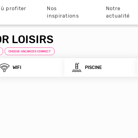
ù profiter
Nos
Notre
?
inspirations
actualité
R LOISIRS
CHEQUE-VACANCES CONNECT
WIFI
PISCINE