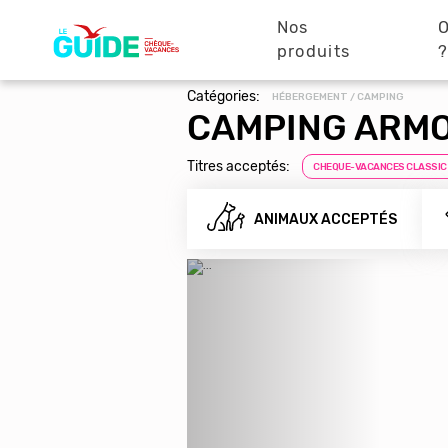
Navigation
Aller
au
Nos
O
principale
contenu
produits
principal
Catégories:
HÉBERGEMENT / CAMPING
CAMPING ARMO
Titres acceptés:
CHEQUE-VACANCES CLASSIC
ANIMAUX ACCEPTÉS