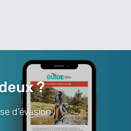
 deux ?
se d'évasion !