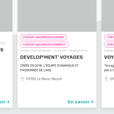
S CLASSIC
CHEQUE-VACANCES CLASSIC
ES CONNECT
CHEQUE-VACANCES CONNECT
S / VOYAGES - TRANSPORTS
AGENCES DE VOYAGES / VOYAGES - TRAN
ENT' VOYAGES
VOYAGEZ VOS REVES
ÉQUIPE DYNAMIQUE ET
"Voyagez vos rêves - L'agence de voyag
GE
plie à tout
c Mesnil
29100 Poullan Sur Mer
En savoir +
En s