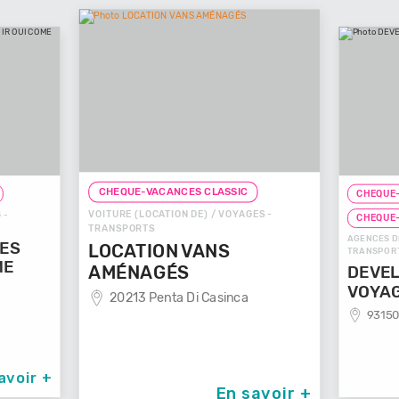
CHEQUE-VACANCES CLASSIC
CHEQUE-
VOITURE (LOCATION DE) / VOYAGES -
 -
CHEQUE
TRANSPORTS
AGENCES D
GES
LOCATION VANS
TRANSPOR
ME
AMÉNAGÉS
DEVEL
VOYA
20213 Penta Di Casinca
93150
avoir +
En savoir +