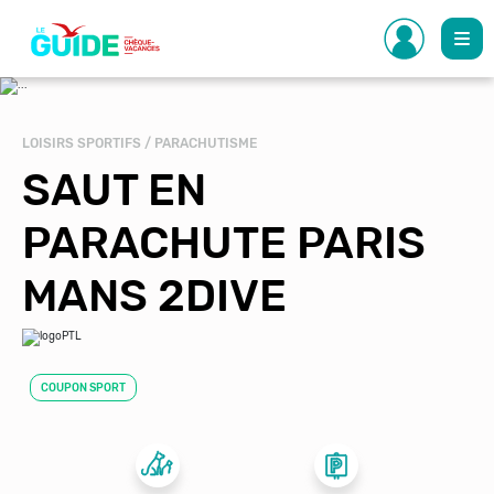
Aller
au
contenu
principal
LOISIRS SPORTIFS / PARACHUTISME
SAUT EN
PARACHUTE PARIS
MANS 2DIVE
COUPON SPORT