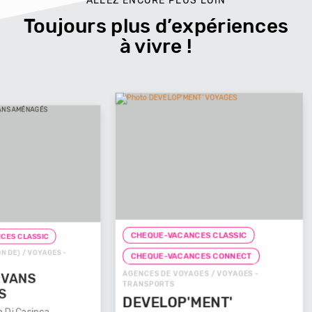
ALLEZ ENCORE PLUS LOIN
Toujours plus d’expériences
à vivre !
CHEQUE-VACANCES CLASSIC
CHEQUE-
ES -
CHEQUE
CHEQUE-VACANCES CONNECT
AGENCES D
AGENCES DE VOYAGES / VOYAGES -
TRANSPOR
TRANSPORTS
VOYAG
DEVELOP'MENT'