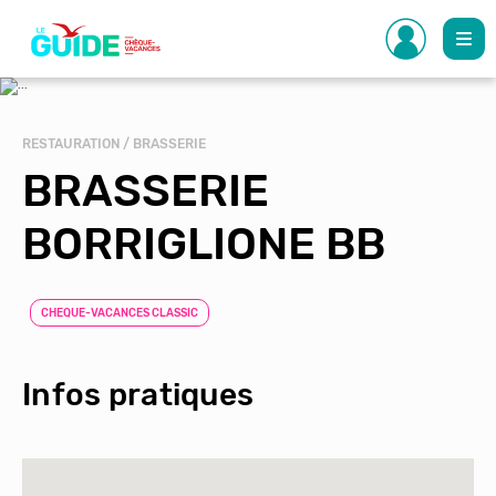
Aller
au
contenu
principal
RESTAURATION / BRASSERIE
BRASSERIE
BORRIGLIONE BB
CHEQUE-VACANCES CLASSIC
Infos pratiques