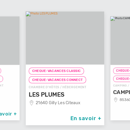
CHEQUE-
CHEQUE-VACANCES CLASSIC
T
CHEQUE
CHEQUE-VACANCES CONNECT
NT
CAMPING /
CHAMBRE D'HÔTES / HÉBERGEMENT
CAMPI
LES PLUMES
85360
21640 Gilly Les Citeaux
avoir +
En savoir +