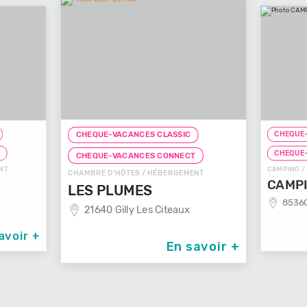
CHEQUE-
CHEQUE-VACANCES CLASSIC
T
CHEQUE
CHEQUE-VACANCES CONNECT
NT
CAMPING /
CHAMBRE D'HÔTES / HÉBERGEMENT
CAMPI
LES PLUMES
85360
21640 Gilly Les Citeaux
avoir +
En savoir +