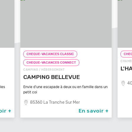
SSIC
CHEQUE-VACANCES CLASSIC
CHAMBRE D'HÔTES / HÉBERGEMENT
NNECT
L'HACIENDA
EVUE
40400 Tartas
ux ou en famille dans un
Sur Mer
En savoir +
En savoi