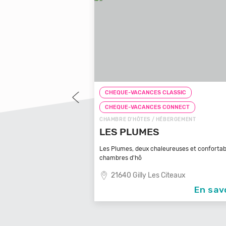
EQUE-VACANCES CLASSIC
CHEQUE-VACANCES CLA
EQUE-VACANCES CONNECT
CHEQUE-VACANCES CO
BRE D'HÔTES / HÉBERGEMENT
CAMPING / HÉBERGEMENT
S PLUMES
CAMPING BELL
Plumes, deux chaleureuses et confortables
Envie d'une escapade à de
bres d'hô
petit coi
21640 Gilly Les Citeaux
85360 La Tranche 
En savoir +