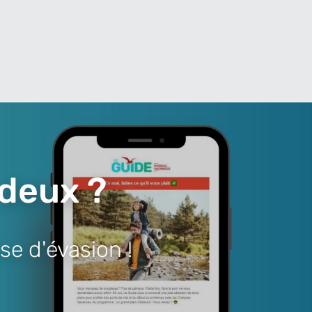
 deux ?
se d'évasion !