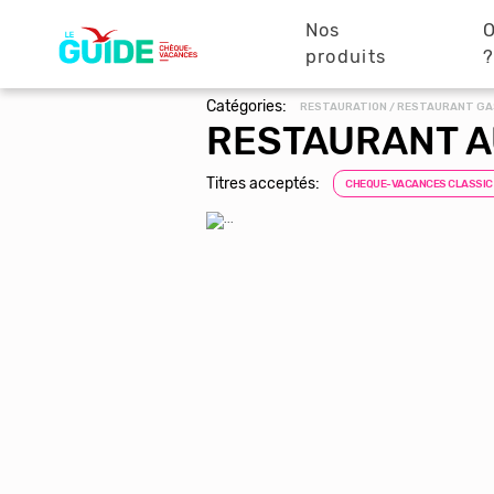
Navigation
Aller
au
Nos
O
principale
contenu
produits
principal
Catégories:
RESTAURATION / RESTAURANT G
RESTAURANT A
Titres acceptés:
CHEQUE-VACANCES CLASSIC