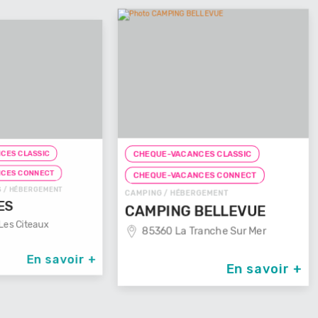
CHEQUE
CHEQUE-VACANCES CLASSIC
CHAMBRE 
T
CHEQUE-VACANCES CONNECT
L'HAC
ENT
CAMPING / HÉBERGEMENT
4040
CAMPING BELLEVUE
85360 La Tranche Sur Mer
avoir +
En savoir +