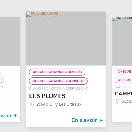
CHEQUE-
CHEQUE-VACANCES CLASSIC
T
CHEQUE
CHEQUE-VACANCES CONNECT
NT
CAMPING /
CHAMBRE D'HÔTES / HÉBERGEMENT
CAMPI
LES PLUMES
85360
21640 Gilly Les Citeaux
avoir +
En savoir +