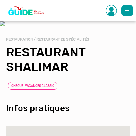
Aller
au
contenu
principal
RESTAURATION / RESTAURANT DE SPÉCIALITÉS
RESTAURANT
SHALIMAR
CHEQUE-VACANCES CLASSIC
Infos pratiques