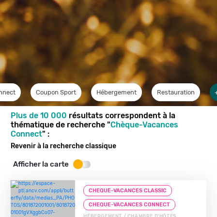
nnect
Coupon Sport
Hébergement
Restauration
Plus de 10 000
résultats correspondent à la
thématique de recherche "
Chèque-Vacances
Connect
" :
Revenir à la recherche classique
Afficher la carte
CHEQUE-VACANCES CLASSIC
CHEQUE-VACANCES CONNECT
HÉBERGEMENT / CHAMBRE D'HÔTES