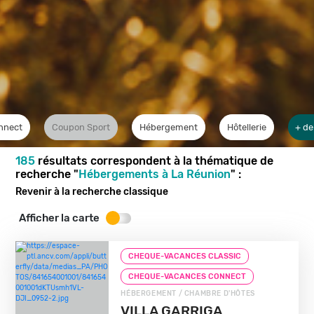
nnect
Coupon Sport
Hébergement
Hôtellerie
+ de
185
résultats correspondent à la thématique de
recherche "
Hébergements à La Réunion
" :
Revenir à la recherche classique
Afficher la carte
CHEQUE-VACANCES CLASSIC
CHEQUE-VACANCES CONNECT
HÉBERGEMENT / CHAMBRE D'HÔTES
VILLA GARRIGA