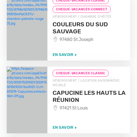
CHEQUE-VACANCES CLASSIC
CHEQUE-VACANCES CONNECT
HÉBERGEMENT / CHAMBRE D'HÔTES
COULEURS DU SUD
SAUVAGE
97480 St Joseph
EN SAVOIR +
CHEQUE-VACANCES CLASSIC
HÉBERGEMENT / LOCATION SAISONNIÈRE,
MEUBLÉ
CAPUCINE LES HAUTS LA
RÉUNION
97421 St Louis
EN SAVOIR +