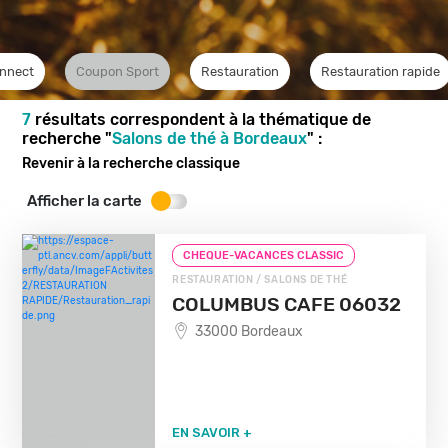
nnect
Coupon Sport
Restauration
Restauration rapide
7
résultats correspondent à la thématique de
recherche "
Salons de thé à Bordeaux
" :
Revenir à la recherche classique
Afficher la carte
CHEQUE-VACANCES CLASSIC
RESTAURATION / SALONS DE THÉ
COLUMBUS CAFE 06032
33000 Bordeaux
EN SAVOIR +