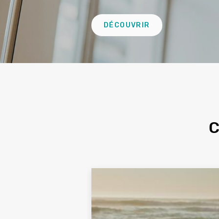
Lien
DÉCOUVRIR
Deuxième
remontée
C