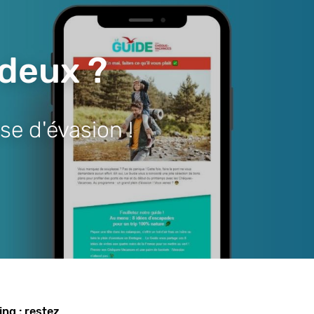
 deux ?
se d'évasion !
ing : restez