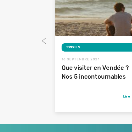
CONSEILS
16 SEPTEMBRE 2021
te de la cité
Que visiter en Vendée ?
ec vos
Nos 5 incontournables
cances
Lire plus
Lire