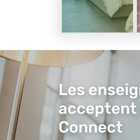
Visuel
du
contenu
Les enseig
acceptent
Connect