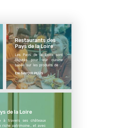
Restaurants des
Pays de la Loire
Les Pays de la Loire sont 
réputés pour leur cuisine 
basée sur les produits de la 
mer, notamment les huîtres, 
EN SAVOIR PLUS
les moules et les poissons. 
Grâce à vos Chèques-
Vacances, découvrez ces 
délices dans les restaurants 
de spécialités de fruits de 
mer de la région.
ys de la Loire
e à travers ses châteaux 
n riche patrimoine… et avec 