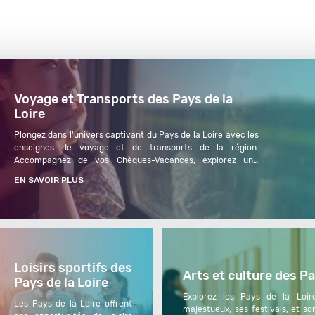
Voyage et Transports des Pays de la
Loire
Plongez dans l'univers captivant du Pays de la Loire avec les 
enseignes de voyage et de transports de la région.   
Accompagnez de vos Chèques-Vacances, explorez une 
sélection de professionnels passionnés, des agences de 
EN SAVOIR PLUS
voyages expertes aux compagnies...
Loisirs sportifs des
Arts et culture des Pa
Pays de la Loire
Explorez les Pays de la Loir
Les Pays de la Loire offrent 
majestueux, ses festivals, et so