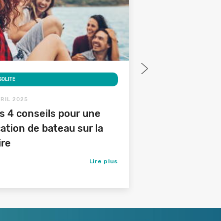
SOLITE
VOYAGES
VRIL 2025
5 JANVIER 2023
s 4 conseils pour une
Nantes : visite 
cation de bateau sur la
des Ducs avec
ire
Chèques-Vaca
Lire plus