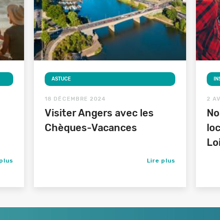
ASTUCE
IN
18 DÉCEMBRE 2024
2 A
Visiter Angers avec les
No
Chèques-Vacances
lo
Lo
 plus
Lire plus