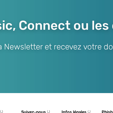
ic, Connect ou les
Newsletter et recevez votre do
👇
Suivez-nous 👇
Infos légales 👇
Phish