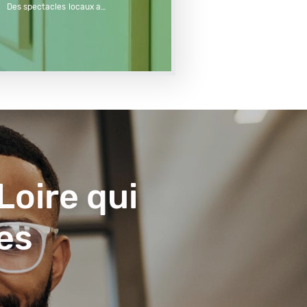
  Des spectacles locaux aux 
ffre une variété d'activités 
Loire qui
es