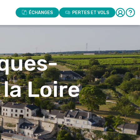
ÉCHANGES
PERTES ET VOLS
èques-
la Loire