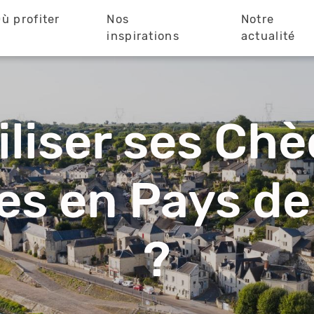
ù profiter
Nos
Notre
?
inspirations
actualité
iliser ses Ch
s en Pays de 
?