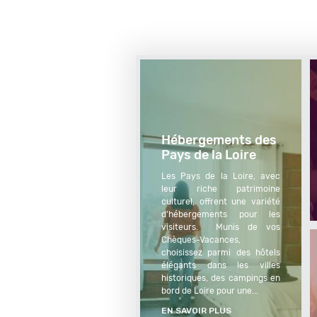
Première
remontée
Hébergements des 
Pays de la Loire
Les Pays de la Loire, avec 
leur riche patrimoine 
culturel, offrent une variété 
d'hébergements pour les 
visiteurs.  Munis de vos 
Chèques-Vacances, 
choisissez parmi des hôtels 
élégants dans les villes 
historiques, des campings en 
bord de Loire pour une...
EN SAVOIR PLUS