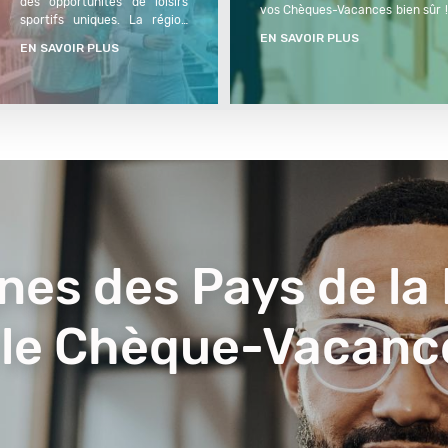
des opportunités de loisirs 
vos Chèques-Vacances bien sûr ! 
sportifs uniques. La région 
visites de musées, cette région o
EN SAVOIR PLUS
est idéale pour le cyclisme, 
culturelles.
EN SAVOIR PLUS
que ce soit en VTT ou en vélo 
de route, grâce à ses 
nombreuses pistes cyclables 
le long de la Loire.   Avec vos 
Chèques-Vacances, vous...
nes des Pays de la 
 le Chèque-Vacanc