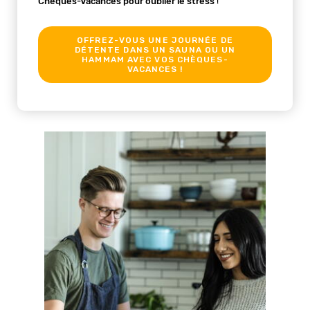
Chèques-Vacances pour oublier le stress
!
OFFREZ-VOUS UNE JOURNÉE DE
DÉTENTE DANS UN SAUNA OU UN
HAMMAM AVEC VOS CHÈQUES-
VACANCES !