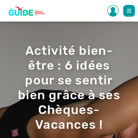
Aller
au
contenu
principal
Activité bien-
être : 6 idées
pour se sentir
bien grâce à ses
Chèques-
Vacances !