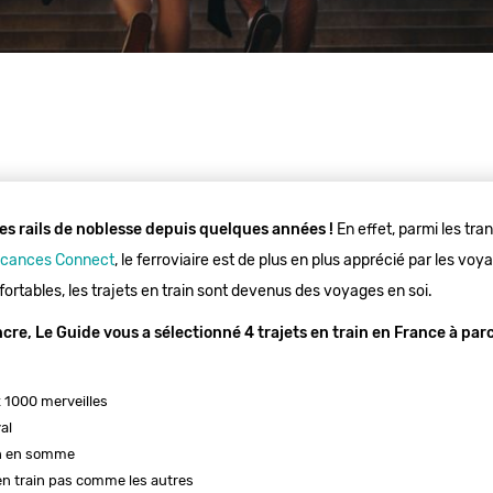
ses rails de noblesse depuis quelques années !
En effet, parmi les tra
cances Connect
, le ferroviaire est de plus en plus apprécié par les voy
ortables, les trajets en train sont devenus des voyages en soi.
re, Le Guide vous a sélectionné 4 trajets en train en France à par
x 1000 merveilles
al
in en somme
en train pas comme les autres