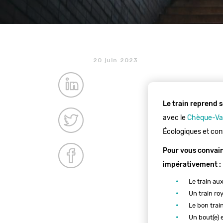
20 juin 2023
Le train reprend 
avec le
Chèque-Va
Écologiques et conf
Pour vous convainc
impérativement :
Le train au
Un train roy
Le bon tra
Un bout(e) 