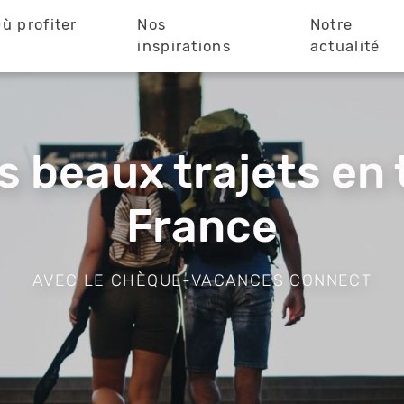
ù profiter
Nos
Notre
?
inspirations
actualité
s beaux trajets en 
France
AVEC LE CHÈQUE-VACANCES CONNECT