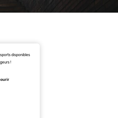
nsports disponibles
ageurs !
courir