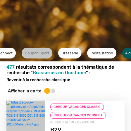
Connect
Coupon Sport
Brasserie
Restauration
+ d
477
résultats correspondent à la thématique de
recherche "
Brasseries en Occitanie
" :
Revenir à la recherche classique
Afficher la carte
CHEQUE-VACANCES CLASSIC
CHEQUE-VACANCES CONNECT
RESTAURATION / BRASSERIE
B29