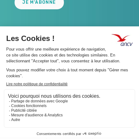
JE M'ABONNE
A propos 👇
Suivez-nous 👇
Infos légales 👇
Phishing : restez vigilants👇