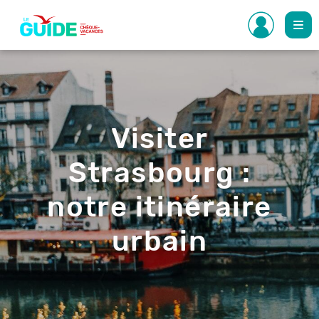
Aller
au
contenu
principal
Visiter
Strasbourg :
notre itinéraire
urbain