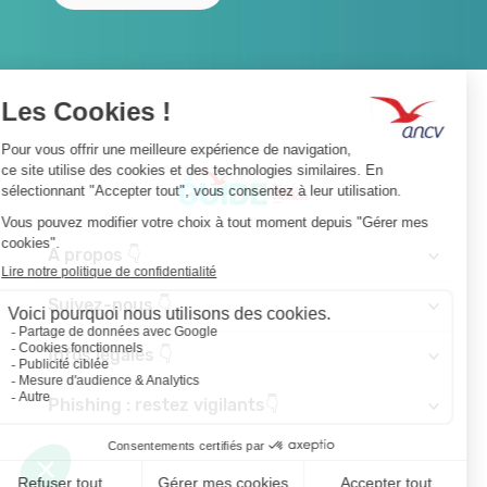
A propos 👇
Suivez-nous 👇
Infos légales 👇
Phishing : restez vigilants👇