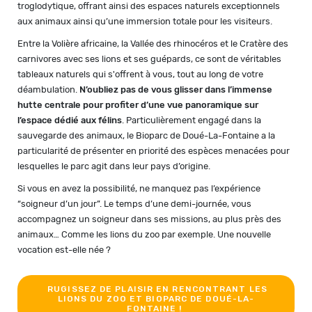
troglodytique, offrant ainsi des espaces naturels exceptionnels
aux animaux ainsi qu’une immersion totale pour les visiteurs.
Entre la Volière africaine, la Vallée des rhinocéros et le Cratère des
carnivores avec ses lions et ses guépards, ce sont de véritables
tableaux naturels qui s'offrent à vous, tout au long de votre
déambulation.
N’oubliez pas de vous glisser dans l’immense
hutte centrale pour profiter d’une vue panoramique sur
l’espace dédié aux félins
. Particulièrement engagé dans la
sauvegarde des animaux, le Bioparc de Doué-La-Fontaine a la
particularité de présenter en priorité des espèces menacées pour
lesquelles le parc agit dans leur pays d’origine.
Si vous en avez la possibilité, ne manquez pas l’expérience
“soigneur d’un jour”. Le temps d’une demi-journée, vous
accompagnez un soigneur dans ses missions, au plus près des
animaux… Comme les lions du zoo par exemple. Une nouvelle
vocation est-elle née ?
RUGISSEZ DE PLAISIR EN RENCONTRANT LES
LIONS DU ZOO ET BIOPARC DE DOUÉ-LA-
FONTAINE !