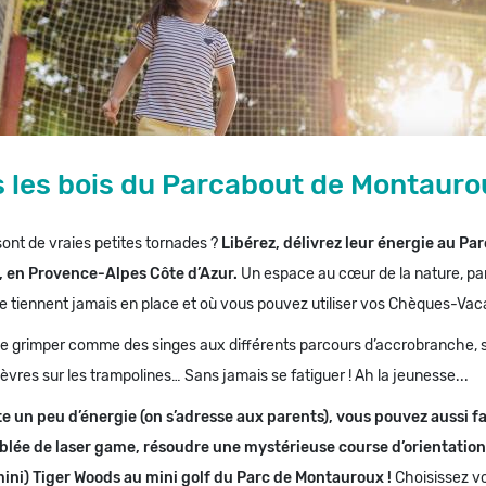
s les bois du Parcabout de Montauro
ont de vraies petites tornades ?
Libérez, délivrez leur énergie au Pa
 en Provence-Alpes Côte d’Azur.
Un espace au cœur de la nature, parf
ne tiennent jamais en place et où vous pouvez utiliser vos Chèques-Vac
ne grimper comme des singes aux différents parcours d’accrobranche, 
vres sur les trampolines… Sans jamais se fatiguer ! Ah la jeunesse...
ste un peu d’énergie (on s’adresse aux parents), vous pouvez aussi f
blée de laser game, résoudre une mystérieuse course d’orientatio
mini) Tiger Woods au mini golf du Parc de Montauroux !
Choisissez v