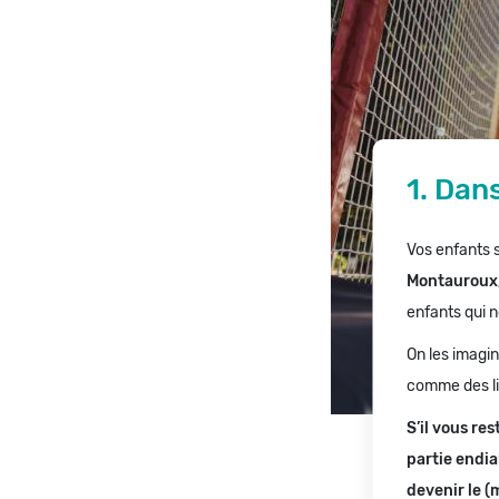
1. Dan
Vos enfants s
Montauroux,
enfants qui 
On les imagi
comme des liè
S’il vous re
partie endia
devenir le (