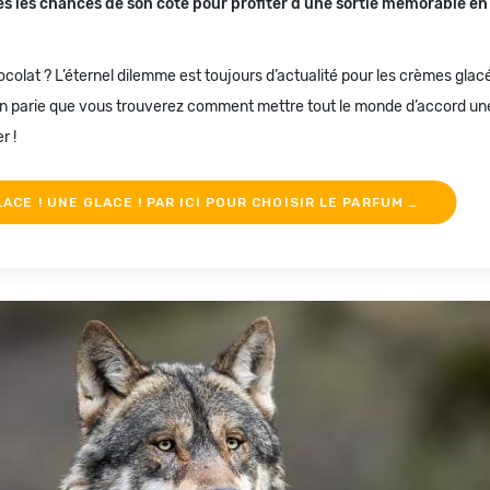
s les chances de son côté pour profiter d’une sortie mémorable en 
ocolat ? L’éternel dilemme est toujours d’actualité pour les crèmes glac
on parie que vous trouverez comment mettre tout le monde d’accord une 
r !
ACE ! UNE GLACE ! PAR ICI POUR CHOISIR LE PARFUM …