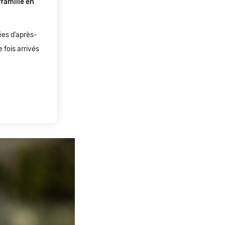
famille en
ées d’après-
fois arrivés