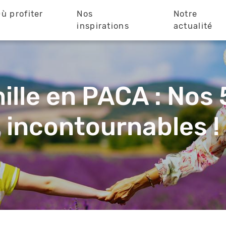
ù profiter
Nos
Notre
?
inspirations
actualité
ille en PACA : Nos 
incontournables !