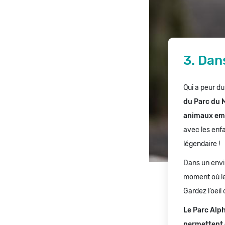
3. Dan
Qui a peur d
du Parc du M
animaux emb
avec les enfa
légendaire !
Dans un envi
moment où les
Gardez l’oeil 
Le Parc Alph
permettent 