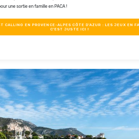
ur une sortie en famille en PACA !
T CALLING EN PROVENCE-ALPES CÔTE D’AZUR : LES JEUX EN F
C’EST JUSTE ICI !