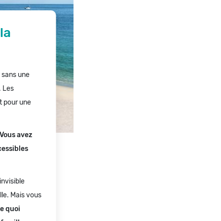
la
r sans une
. Les
ut pour une
Vous avez
cessibles
nvisible
lle. Mais vous
de quoi