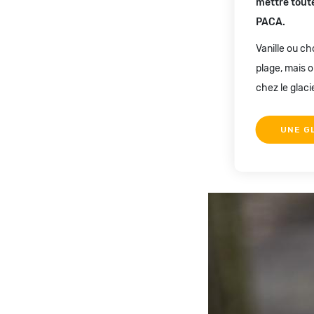
mettre toute
PACA.
Vanille ou ch
plage, mais 
chez le glacie
UNE GL