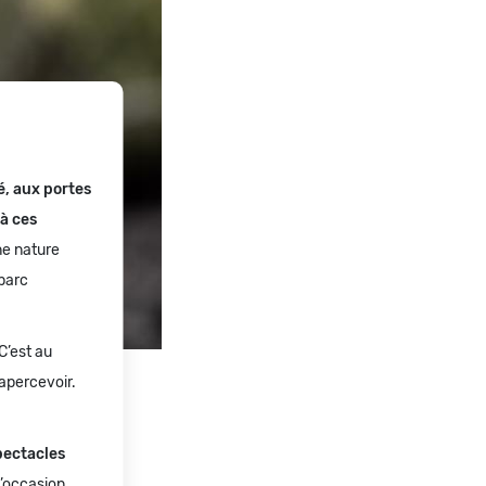
é, aux portes
à ces
ne nature
parc
C’est au
apercevoir.
spectacles
’occasion