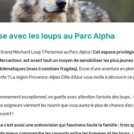
se avec les loups au Parc Alpha
u Grand Méchant Loup ? Personne au Parc Alpha !
Cet espace privilégi
ercantour, est avant tout un moyen de sensibiliser les plus jeunes 
lématiques (mais ô combien fragiles).
Envie d’une aventure en plei
nts ? La région Provence-Alpes Côte d’Azur vous invite à découvrir ce 
ronnement exceptionnel, on guette avec attention l’arrivée des loups… 
 soigneurs viennent les nourrir que vous aurez le plus de chance d’en 
ouvert !
a c’est aussi une scénovision qui fascinera toute la famille : trois 
de mieux comprendre les rapports entre les hommes et les loups.
L