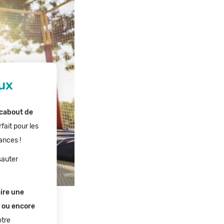
ux
rcabout de
ait pour les
ances !
sauter
aire une
n ou encore
otre