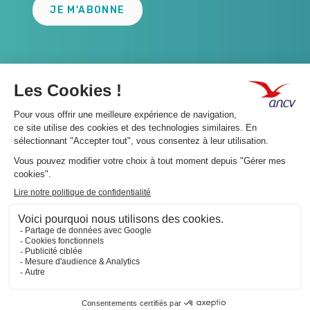
JE M'ABONNE
A propos 👇
Suivez-nous 👇
Infos légales 👇
Phishing : restez vigilants👇