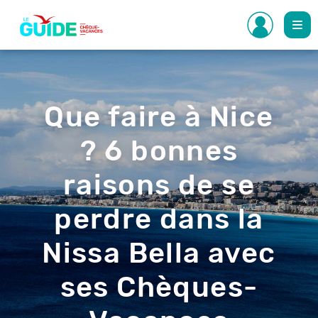
Aller
au
contenu
principal
Que faire à Nice
? 6 bonnes
raisons de se
perdre dans la
Nissa Bella avec
ses Chèques-