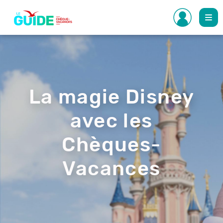
Aller
au
contenu
principal
La magie Disney
avec les
Chèques-
Vacances