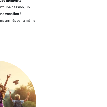
e des moments
nt une passion, un
une vocation !
 amis animés par la même