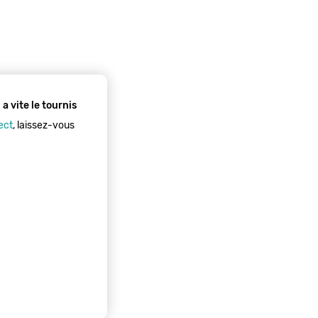
 vite le tournis
ect
, laissez-vous