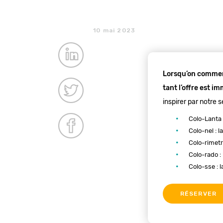
10 mai 2023
Lorsqu’on commenc
tant l’offre est i
inspirer par notre 
Colo-Lanta 
Colo-nel : la
Colo-rimetri
Colo-rado :
Colo-sse : l
RÉSERVER